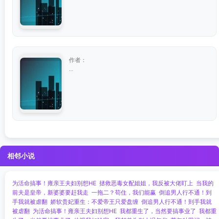
作者：
...
相邻小说
为活命搞事！雍亲王夫妇别想HE
拯救恶毒女配姐姐，我反被大佬盯上
当我的
前夫是皇帝，新婆婆要赶我走
一拖二？苟住，我们能赢
倒追男人行不通！到
手我就被虐翻
娇软贵妃重生：不爱帝王只爱盘缠
倒追男人行不通！到手我就
被虐翻
为活命搞事！雍亲王夫妇别想HE
我都重生了，当然要搞事业了
我都重